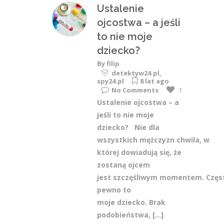
Ustalenie
ojcostwa – a jeśli
to nie moje
dziecko?
By
filip
detektyw24.pl
,
spy24.pl
8 lat ago
No Comments
1
Ustalenie ojcostwa – a
jeśli to nie moje
dziecko? Nie dla
wszystkich mężczyzn chwila, w
której dowiadują się, że
zostaną ojcem
jest szczęśliwym momentem. Często
pewno to
moje dziecko. Brak
podobieństwa,
[...]