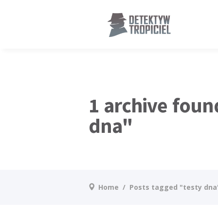
);
1 archive foun
dna"
Home
/
Posts tagged "testy dna