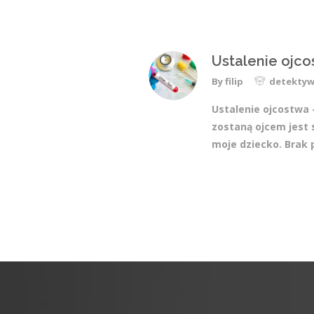
Ustalenie ojcos
By
filip
detektyw
Ustalenie ojcostwa –
zostaną ojcem jest 
moje dziecko. Brak