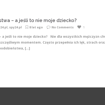
twa – a jeśli to nie moje dziecko?
24.pl
,
spy24.pl
8 lat ago
No Comments
1
 a jeśli to nie moje dziecko? Nie dla wszystkich mężczyzn chw
szczęśliwym momentem. Często przepełnia ich lęk, strach or
 podobieństwa,
[...]