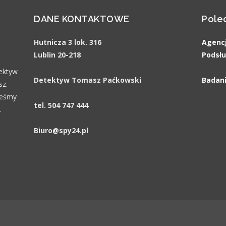
DANE KONTAKTOWE
Pole
Hutnicza 3 lok. 316
Agenc
Lublin 20-218
Podsłu
ektyw
Detektyw Tomasz Paćkowski
Badan
sz.
teśmy
tel. 504 747 444
.
Biuro@spy24.pl