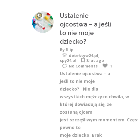
Ustalenie
ojcostwa – a jeśli
to nie moje
dziecko?
By
filip
detektyw24.pl
,
spy24.pl
8 lat ago
No Comments
1
Ustalenie ojcostwa – a
jeśli to nie moje
dziecko? Nie dla
wszystkich mężczyzn chwila, w
której dowiadują się, że
zostaną ojcem
jest szczęśliwym momentem. Często
pewno to
moje dziecko. Brak